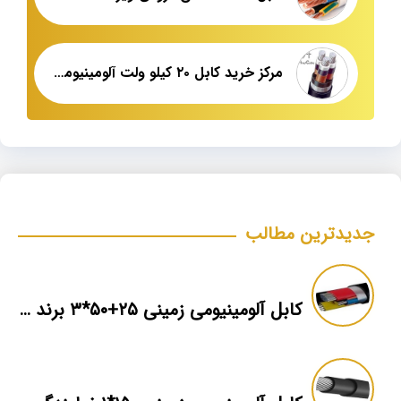
مرکز خرید کابل ۲۰ کیلو ولت آلومینیومی زره دار
جدیدترین مطالب
کابل آلومینیومی زمینی ۲۵+۵۰*۳ برند ماهان