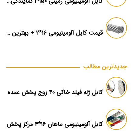
کابل آلومینیومی زمینی ۱۵۰*۱ نمایندگی فروش
قیمت کابل آلومینیومی ۱۶*۲ + بهترین برند بازار + اطلاعات فنی
جدیدترین مطالب
کابل ژله فیلد خاکی ۴۰ زوج پخش عمده
کابل آلومینیومی ماهان ۱۶*۴ مرکز پخش