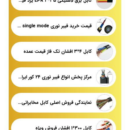
کابل برق لاستیکی ۳۵*۳ EPR یزد قیمت روز
قیمت خرید فیبر نوری single mode قندی
کابل ۴*۳ افشان تک فاز قیمت عمده
مرکز پخش انواع فیبر نوری ۲۴ کور ایرانی
نمایندگی فروش اصلی کابل مخابراتی کرمان
کابل ۳۰۰*۱ افشان فروش ویژه